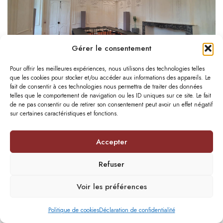
Gérer le consentement
Restauration
Pour offrir les meilleures expériences, nous utilisons des technologies telles
que les cookies pour stocker et/ou accéder aux informations des appareils. Le
Restauration de la salle des gypseries de l’ancienne abbaye de
fait de consentir à ces technologies nous permettra de traiter des données
Saint-Sever-de-Rustan
- Saint-Sever-de-Rustan (65)
telles que le comportement de navigation ou les ID uniques sur ce site. Le fait
de ne pas consentir ou de retirer son consentement peut avoir un effet négatif
sur certaines caractéristiques et fonctions.
Accepter
Refuser
Voir les préférences
Chartes et documents pédagogiques
Politique de cookies
Déclaration de confidentialité