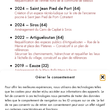
Requalification de l’entrée nord de la commune de Bedous
2024 – Saint Jean Pied de Port (64)
Création d’un espace récréo-ludique sur le site de l’ancienne
piscine à Saint Jean Pied de Port- Cotraitant
2024 – Siros (64)
Aménagement du Cami de Capbat à Siros
2022 – Artigueloutan (64)
Requalification des espaces publics d’Artigueloutan – Rue de la
Mairie et place des Platanes – Consécutif à un plan de
références
Sécuriser les cheminements, hiérarchiser et requalifier les lieux
à l’échelle du village; consécutif au plan de références
2019 – Eauze (32)
Aménagement de la Place Belle-Marie à Eauze
Un projet d’aménagement en lien avec la construction d’une
Gérer le consentement
maison médicale (Réal At. Lavigne)
2018 – Lalonquette (64)
Pour offrir les meilleures expériences, nous utilisons des technologies telles
Aménagement du site de la villa Gallo-Romaine de Lalonquette
que les cookies pour stocker et/ou accéder aux informations des appareils. Le
fait de consentir à ces technologies nous permettra de traiter des données
telles que le comportement de navigation ou les ID uniques sur ce site. Le fait
de ne pas consentir ou de retirer son consentement peut avoir un effet négatif
sur certaines caractéristiques et fonctions.